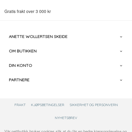
Gratis frakt over 3 000 kr
ANETTE WOLLERTSEN SKEIDE
OM BUTIKKEN
DIN KONTO
PARTNERE
FRAKT
KJØPSBETINGELSER
SIKKERHET OG PERSONVERN
NYHETSBREV
Vår nettbutikk bruker cookies slik at du får en bedre kjøpsopplevelse og