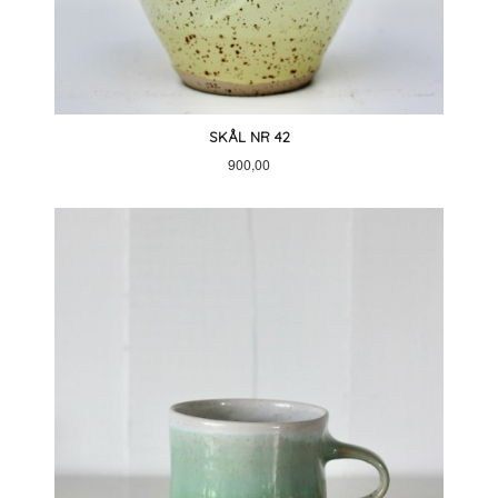
SKÅL NR 42
Pris
900,00