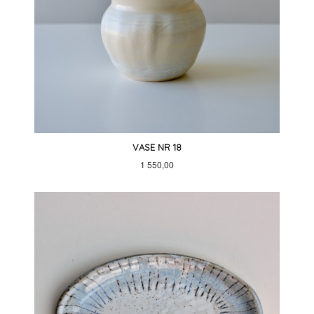
VASE NR 18
Pris
1 550,00