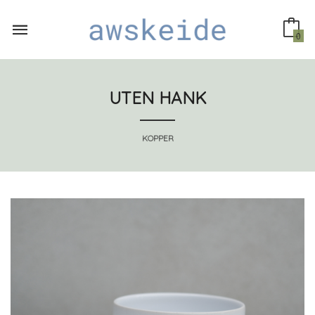
Gå
til
innholdet
0
UTEN HANK
KOPPER